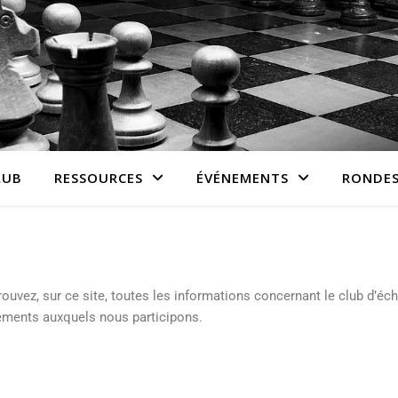
LUB
RESSOURCES
ÉVÉNEMENTS
RONDES
trouvez, sur ce site, toutes les informations concernant le club d’éc
nements auxquels nous participons.