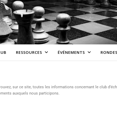
LUB
RESSOURCES
ÉVÉNEMENTS
RONDES
trouvez, sur ce site, toutes les informations concernant le club d’éc
nements auxquels nous participons.