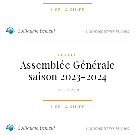
LIRE LA SUITE
su
Guillaume Denieul
Commentaires fermés
LE CLUB
Assemblée Générale
saison 2023-2024
2023-09-16
LIRE LA SUITE
sur
Guillaume Denieul
Commentaires fermés