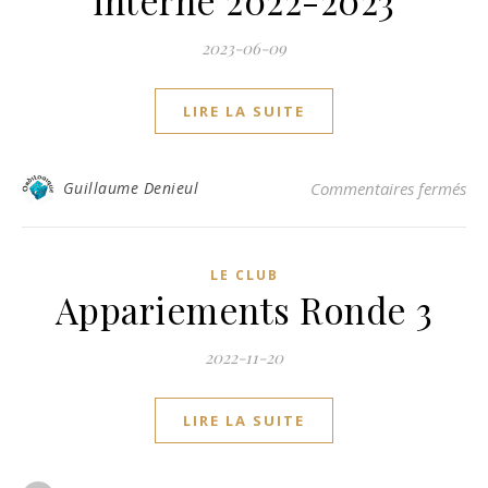
interne 2022-2023
2023-06-09
LIRE LA SUITE
sur
Guillaume Denieul
Commentaires fermés
LE CLUB
Appariements Ronde 3
2022-11-20
LIRE LA SUITE