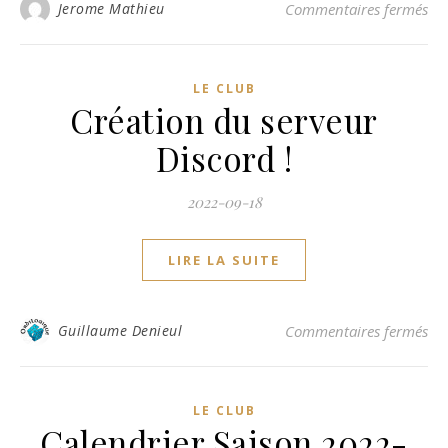
su
Jerome Mathieu
Commentaires fermés
LE CLUB
Création du serveur
Discord !
2022-09-18
LIRE LA SUITE
sur
Guillaume Denieul
Commentaires fermés
LE CLUB
Calendrier Saison 2022-