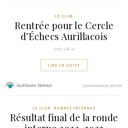
LE CLUB
Rentrée pour le Cercle
d’Échecs Aurillacois
2023-08-14
LIRE LA SUITE
sur
Guillaume Denieul
Commentaires fermés
,
LE CLUB
RONDES INTERNES
Résultat final de la ronde