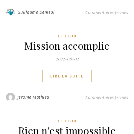
sur
Guillaume Denieul
Commentaires fermés
LE CLUB
Mission accomplie
2022-06-02
LIRE LA SUITE
sur
Jerome Mathieu
Commentaires fermés
LE CLUB
Rien n’est impossible