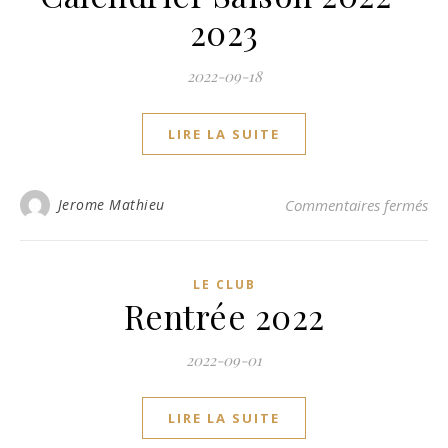
2023
2022-09-18
LIRE LA SUITE
sur
Jerome Mathieu
Commentaires fermés
LE CLUB
Rentrée 2022
2022-09-01
LIRE LA SUITE