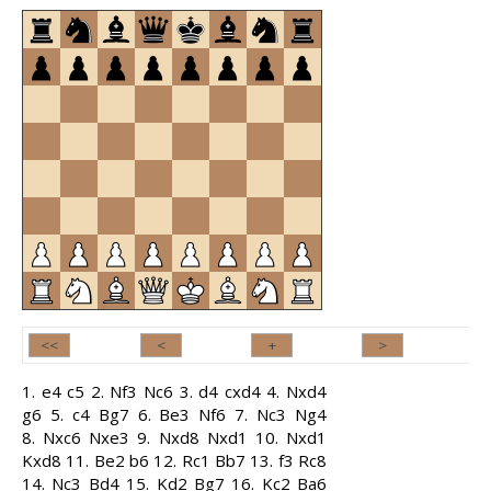
1.
e4
c5
2.
Nf3
Nc6
3.
d4
cxd4
4.
Nxd4
g6
5.
c4
Bg7
6.
Be3
Nf6
7.
Nc3
Ng4
8.
Nxc6
Nxe3
9.
Nxd8
Nxd1
10.
Nxd1
Kxd8
11.
Be2
b6
12.
Rc1
Bb7
13.
f3
Rc8
14.
Nc3
Bd4
15.
Kd2
Bg7
16.
Kc2
Ba6