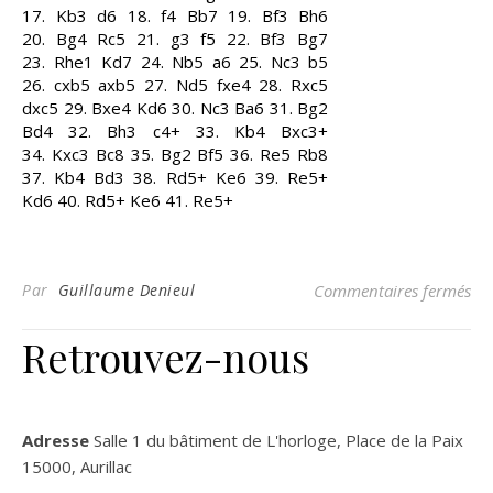
17.
Kb3
d6
18.
f4
Bb7
19.
Bf3
Bh6
20.
Bg4
Rc5
21.
g3
f5
22.
Bf3
Bg7
23.
Rhe1
Kd7
24.
Nb5
a6
25.
Nc3
b5
26.
cxb5
axb5
27.
Nd5
fxe4
28.
Rxc5
dxc5
29.
Bxe4
Kd6
30.
Nc3
Ba6
31.
Bg2
Bd4
32.
Bh3
c4+
33.
Kb4
Bxc3+
34.
Kxc3
Bc8
35.
Bg2
Bf5
36.
Re5
Rb8
37.
Kb4
Bd3
38.
Rd5+
Ke6
39.
Re5+
Kd6
40.
Rd5+
Ke6
41.
Re5+
sur
Par
Guillaume Denieul
Commentaires fermés
Retrouvez-nous
Adresse
Salle 1 du bâtiment de L'horloge, Place de la Paix
15000, Aurillac