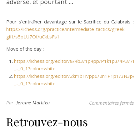
adverse, et pourtant …
Pour s’entraîner davantage sur le Sacrifice du Calabrais :
https://lichess.org/practice/intermediate-tactics/greek-
gift/s5pLU7Of/uCkLsFs1
Move of the day :
https://lichess.org/editor/8/4b3/1p4pp/P1k1p3/4P3/7P
_-_0_1?color=white
https://lichess.org/editor/2kr1b1r/pp6/2n1P1p1/3N3p
_-_0_1?color=white
sur
Par
Jerome Mathieu
Commentaires fermés
Retrouvez-nous