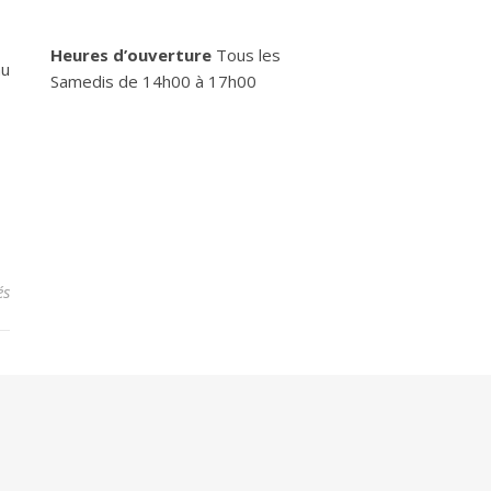
Heures d’ouverture
Tous les
au
Samedis de 14h00 à 17h00
sur Rentrée pour le Cercle d’Échecs Aurillacois
és