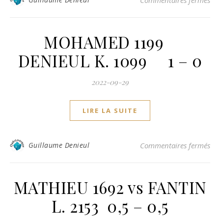
Commentaires fermés
MOHAMED 1199
DENIEUL K. 1099 1 – 0
2022-09-29
LIRE LA SUITE
su
Guillaume Denieul
Commentaires fermés
MATHIEU 1692 vs FANTIN
L. 2153 0,5 – 0,5