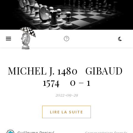
MICHEL J. 1480 GIBAUD
1574 0 – 1
2022-09-29
LIRE LA SUITE
su
Guillaume Denieul